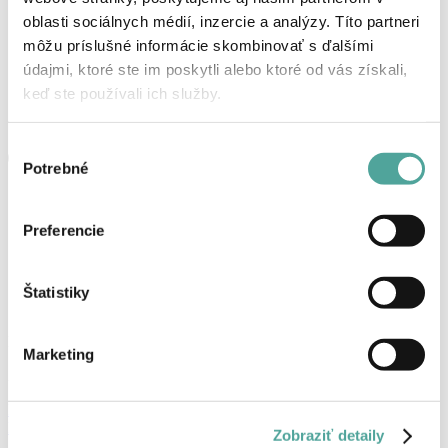
oblasti sociálnych médií, inzercie a analýzy. Títo partneri
môžu príslušné informácie skombinovať s ďalšími
údajmi, ktoré ste im poskytli alebo ktoré od vás získali,
keď ste používali ich služby.
Výber
Potrebné
súhlasu
Preferencie
Štatistiky
Košík
Marketing
Žiadne produkty v košíku.
Prihlásenie, alebo registrácia
Produkty
Zobraziť detaily