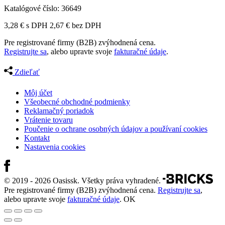
Katalógové číslo:
36649
3,28
€
s DPH
2,67
€
bez DPH
Pre registrované firmy (B2B) zvýhodnená cena.
Registrujte sa
, alebo upravte svoje
fakturačné údaje
.
Zdieľať
Môj účet
Všeobecné obchodné podmienky
Reklamačný poriadok
Vrátenie tovaru
Poučenie o ochrane osobných údajov a používaní cookies
Kontakt
Nastavenia cookies
© 2019 - 2026 Oasissk. Všetky práva vyhradené.
Pre registrované firmy (B2B) zvýhodnená cena.
Registrujte sa
,
alebo upravte svoje
fakturačné údaje
.
OK