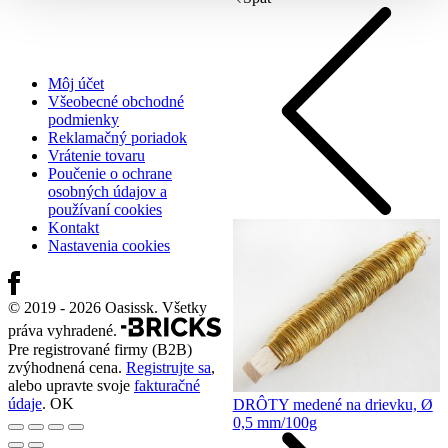
Môj účet
Všeobecné obchodné
podmienky
Reklamačný poriadok
Vrátenie tovaru
Poučenie o ochrane
osobných údajov a
používaní cookies
Kontakt
Nastavenia cookies
© 2019 - 2026 Oasissk. Všetky
práva vyhradené.
Pre registrované firmy (B2B)
zvýhodnená cena.
Registrujte sa
,
alebo upravte svoje
fakturačné
údaje
.
OK
DRÔTY medené na drievku, Ø
0,5 mm/100g