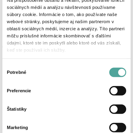
Na prispôsobenie obsahu a reklám, poskytovanie funkcií
sociálnych médií a analýzu návštevnosti používame
súbory cookie. Informácie o tom, ako používate naše
webové stránky, poskytujeme aj našim partnerom v
oblasti sociálnych médií, inzercie a analýzy. Títo partneri
môžu príslušné informácie skombinovať s ďalšími
údajmi, ktoré ste im poskytli alebo ktoré od vás získali,
keď ste používali ich služby.
Výber
Potrebné
súhlasu
Preferencie
Košík
Štatistiky
Žiadne produkty v košíku.
Prihlásenie, alebo registrácia
Produkty
Marketing