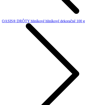
OASIS® DRÔTY hliníkové hliníkové dekoračné 100 g