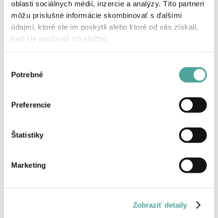
oblasti sociálnych médií, inzercie a analýzy. Títo partneri
môžu príslušné informácie skombinovať s ďalšími
údajmi, ktoré ste im poskytli alebo ktoré od vás získali,
keď ste používali ich služby.
Výber
Potrebné
súhlasu
Preferencie
Štatistiky
Marketing
Košík
Žiadne produkty v košíku.
Prihlásenie, alebo registrácia
Zobraziť detaily
Produkty