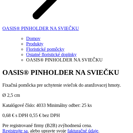
OASIS® PINHOLDER NA SVIEČKU
Domov
Produkty
Floristické pomôcky
Ostatné floristické doplnky
OASIS® PINHOLDER NA SVIEČKU
OASIS® PINHOLDER NA SVIEČKU
Fixačná pomôcka pre uchytenie sviečok do aranžovacej hmoty.
Ø 2,5 cm
Katalógové číslo:
4033
Minimálny odber:
25 ks
0,68
€
s DPH
0,55
€
bez DPH
Pre registrované firmy (B2B) zvýhodnená cena.
Registrujte sa
, alebo upravte svoje
fakturačné údaje
.