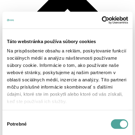
Táto webstránka používa súbory cookies
Na prispôsobenie obsahu a reklám, poskytovanie funkcií
sociálnych médií a analýzu návštevnosti používame
súbory cookie. Informácie o tom, ako používate naše
webové stránky, poskytujeme aj našim partnerom v
oblasti sociálnych médií, inzercie a analýzy. Títo partneri
môžu príslušné informácie skombinovať s ďalšími
údajmi, ktoré ste im poskytli alebo ktoré od vás získali,
keď ste používali ich služby.
Košík
Žiadne produkty v košíku.
Výber
Prihlásenie, alebo registrácia
Potrebné
súhlasu
Produkty