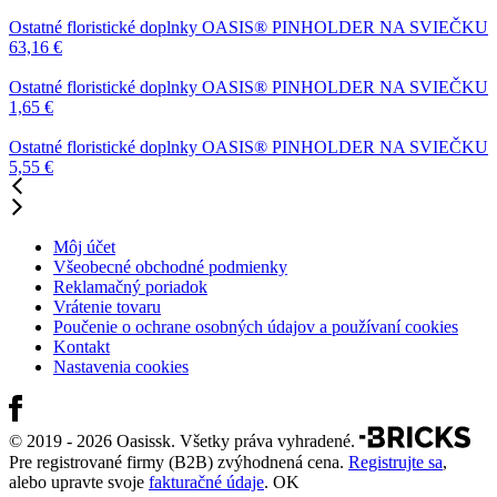
Ostatné floristické doplnky
OASIS® PINHOLDER NA SVIEČKU
63,16
€
Ostatné floristické doplnky
OASIS® PINHOLDER NA SVIEČKU
1,65
€
Ostatné floristické doplnky
OASIS® PINHOLDER NA SVIEČKU
5,55
€
Môj účet
Všeobecné obchodné podmienky
Reklamačný poriadok
Vrátenie tovaru
Poučenie o ochrane osobných údajov a používaní cookies
Kontakt
Nastavenia cookies
© 2019 - 2026 Oasissk. Všetky práva vyhradené.
Pre registrované firmy (B2B) zvýhodnená cena.
Registrujte sa
,
alebo upravte svoje
fakturačné údaje
.
OK