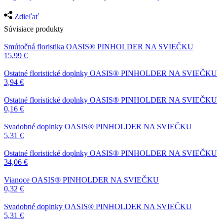
Zdieľať
Súvisiace produkty
Smútočná floristika
OASIS® PINHOLDER NA SVIEČKU
15,99
€
Ostatné floristické doplnky
OASIS® PINHOLDER NA SVIEČKU
3,94
€
Ostatné floristické doplnky
OASIS® PINHOLDER NA SVIEČKU
0,16
€
Svadobné doplnky
OASIS® PINHOLDER NA SVIEČKU
5,31
€
Ostatné floristické doplnky
OASIS® PINHOLDER NA SVIEČKU
34,06
€
Vianoce
OASIS® PINHOLDER NA SVIEČKU
0,32
€
Svadobné doplnky
OASIS® PINHOLDER NA SVIEČKU
5,31
€