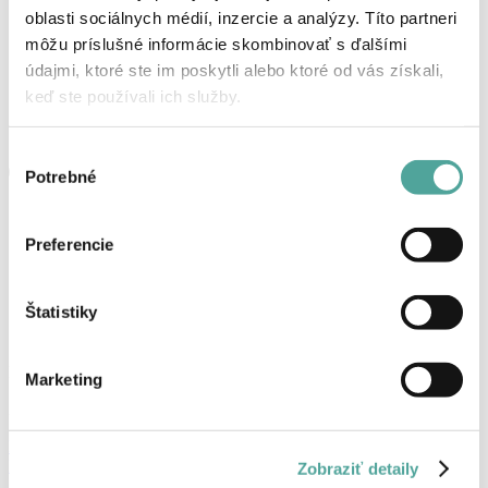
oblasti sociálnych médií, inzercie a analýzy. Títo partneri
môžu príslušné informácie skombinovať s ďalšími
údajmi, ktoré ste im poskytli alebo ktoré od vás získali,
keď ste používali ich služby.
Výber
Potrebné
súhlasu
Preferencie
Štatistiky
Košík
Marketing
Žiadne produkty v košíku.
Prihlásenie, alebo registrácia
Produkty
Zobraziť detaily