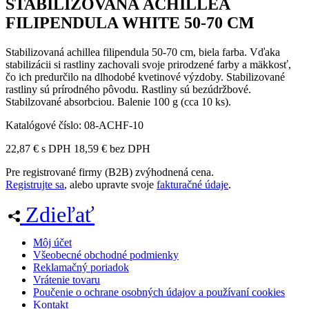
STABILIZOVANÁ ACHILLEA
FILIPENDULA WHITE 50-70 CM
Stabilizovaná achillea filipendula 50-70 cm, biela farba. Vďaka
stabilizácii si rastliny zachovali svoje prirodzené farby a mäkkosť,
čo ich predurčilo na dlhodobé kvetinové výzdoby. Stabilizované
rastliny sú prírodného pôvodu. Rastliny sú bezúdržbové.
Stabilzované absorbciou. Balenie 100 g (cca 10 ks).
Katalógové číslo:
08-ACHF-10
22,87
€
s DPH
18,59
€
bez DPH
Pre registrované firmy (B2B) zvýhodnená cena.
Registrujte sa
, alebo upravte svoje
fakturačné údaje
.
Zdieľať
Môj účet
Všeobecné obchodné podmienky
Reklamačný poriadok
Vrátenie tovaru
Poučenie o ochrane osobných údajov a používaní cookies
Kontakt