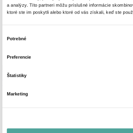
a analýzy. Títo partneri môžu príslušné informácie skombino
ktoré ste im poskytli alebo ktoré od vás získali, keď ste použí
Výber
Potrebné
súhlasu
Preferencie
Štatistiky
STABILIZOVANÁ ACHILLEA FILIPENDULA ROSE MAUVE
50-70 CM
Marketing