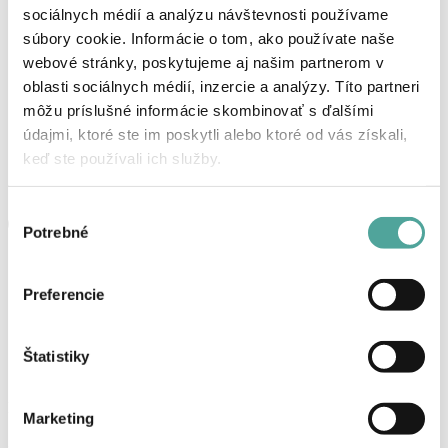
sociálnych médií a analýzu návštevnosti používame
súbory cookie. Informácie o tom, ako používate naše
webové stránky, poskytujeme aj našim partnerom v
oblasti sociálnych médií, inzercie a analýzy. Títo partneri
môžu príslušné informácie skombinovať s ďalšími
údajmi, ktoré ste im poskytli alebo ktoré od vás získali,
keď ste používali ich služby.
Výber
Potrebné
súhlasu
Preferencie
Štatistiky
Košík
Marketing
Žiadne produkty v košíku.