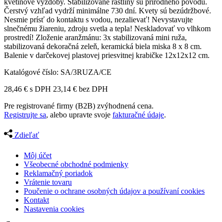
kvetinové výzdoby. Stabilizované rastliny sú prírodného pôvodu.
Čerstvý vzhľad vydrží minimálne 730 dní. Kvety sú bezúdržbové.
Nesmie prísť do kontaktu s vodou, nezalievať! Nevystavujte
slnečnému žiareniu, zdroju svetla a tepla! Neskladovať vo vlhkom
prostredí! Zloženie aranžmánu: 3x stabilizovaná mini ruža,
stabilizovaná dekoračná zeleň, keramická biela miska 8 x 8 cm.
Balenie v darčekovej plastovej priesvitnej krabičke 12x12x12 cm.
Katalógové číslo:
SA/3RUZA/CE
28,46
€
s DPH
23,14
€
bez DPH
Pre registrované firmy (B2B) zvýhodnená cena.
Registrujte sa
, alebo upravte svoje
fakturačné údaje
.
Zdieľať
Môj účet
Všeobecné obchodné podmienky
Reklamačný poriadok
Vrátenie tovaru
Poučenie o ochrane osobných údajov a používaní cookies
Kontakt
Nastavenia cookies