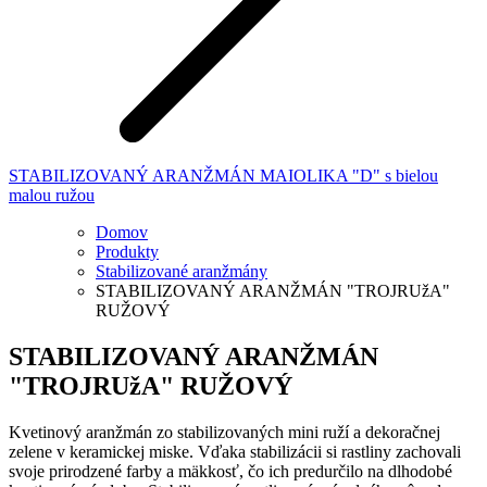
STABILIZOVANÝ ARANŽMÁN MAIOLIKA "D" s bielou
malou ružou
Domov
Produkty
Stabilizované aranžmány
STABILIZOVANÝ ARANŽMÁN "TROJRUžA"
RUŽOVÝ
STABILIZOVANÝ ARANŽMÁN
"TROJRUžA" RUŽOVÝ
Kvetinový aranžmán zo stabilizovaných mini ruží a dekoračnej
zelene v keramickej miske. Vďaka stabilizácii si rastliny zachovali
svoje prirodzené farby a mäkkosť, čo ich predurčilo na dlhodobé