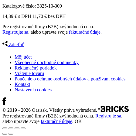
Katalógové číslo:
3825-10-300
14,39
€
s DPH
11,70
€
bez DPH
Pre registrované firmy (B2B) zvýhodnená cena.
Registrujte sa
, alebo upravte svoje
fakturačné údaje
.
Zdieľať
Môj účet
Všeobecné obchodné podmienky
Reklamačný poriadok
Vrátenie tovaru
Poučenie o ochrane osobných údajov a používaní cookies
Kontakt
Nastavenia cookies
© 2019 - 2026 Oasissk. Všetky práva vyhradené.
Pre registrované firmy (B2B) zvýhodnená cena.
Registrujte sa
,
alebo upravte svoje
fakturačné údaje
.
OK