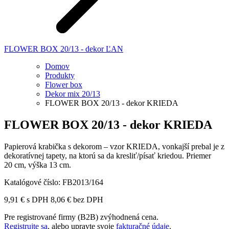
FLOWER BOX 20/13 - dekor ĽAN
Domov
Produkty
Flower box
Dekor mix 20/13
FLOWER BOX 20/13 - dekor KRIEDA
FLOWER BOX 20/13 - dekor KRIEDA
Papierová krabička s dekorom – vzor KRIEDA, vonkajší prebal je z
dekoratívnej tapety, na ktorú sa da kresliť/písať kriedou. Priemer
20 cm, výška 13 cm.
Katalógové číslo:
FB2013/164
9,91
€
s DPH
8,06
€
bez DPH
Pre registrované firmy (B2B) zvýhodnená cena.
Registrujte sa
, alebo upravte svoje
fakturačné údaje
.