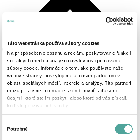
Táto webstránka používa súbory cookies
Na prispôsobenie obsahu a reklám, poskytovanie funkcií
sociálnych médií a analýzu návštevnosti používame
súbory cookie. Informácie o tom, ako používate naše
webové stránky, poskytujeme aj našim partnerom v
oblasti sociálnych médií, inzercie a analýzy. Títo partneri
môžu príslušné informácie skombinovať s ďalšími
údajmi, ktoré ste im poskytli alebo ktoré od vás získali,
keď ste používali ich služby.
Košík
Žiadne produkty v košíku.
Výber
Prihlásenie, alebo registrácia
Potrebné
súhlasu
Produkty