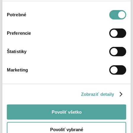
Výber
Späť
Potrebné
súhlasu
Preferencie
Štatistiky
Marketing
Zobraziť detaily
Povoliť všetko
Povoliť vybrané