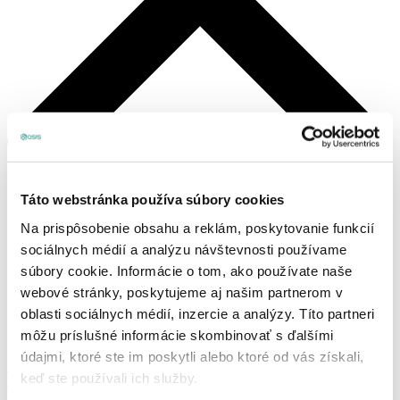
Táto webstránka používa súbory cookies
Na prispôsobenie obsahu a reklám, poskytovanie funkcií
sociálnych médií a analýzu návštevnosti používame
súbory cookie. Informácie o tom, ako používate naše
webové stránky, poskytujeme aj našim partnerom v
Košík
oblasti sociálnych médií, inzercie a analýzy. Títo partneri
môžu príslušné informácie skombinovať s ďalšími
Žiadne produkty v košíku.
údajmi, ktoré ste im poskytli alebo ktoré od vás získali,
Prihlásenie, alebo registrácia
keď ste používali ich služby.
Produkty