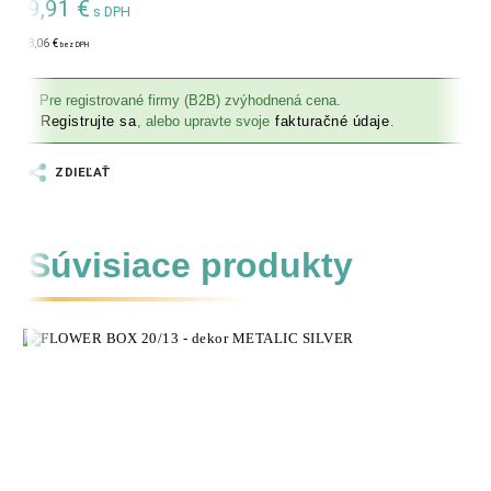
9,91
€
s DPH
8,06
€
bez DPH
Pre registrované firmy (B2B) zvýhodnená cena.
Registrujte sa
, alebo upravte svoje
fakturačné údaje
.
ZDIEĽAŤ
Súvisiace produkty