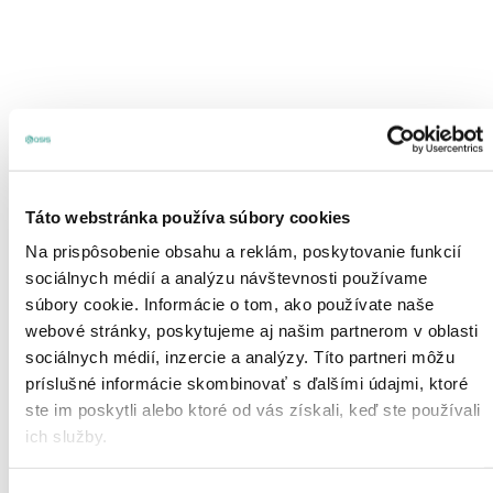
DOPLNKOVÝ SORTIMENT
Táto webstránka používa súbory cookies
FLOWER BOX 20/13 - DEKOR METALIC SILVER
9,91
€
Na prispôsobenie obsahu a reklám, poskytovanie funkcií
sociálnych médií a analýzu návštevnosti používame
súbory cookie. Informácie o tom, ako používate naše
webové stránky, poskytujeme aj našim partnerom v oblasti
sociálnych médií, inzercie a analýzy. Títo partneri môžu
príslušné informácie skombinovať s ďalšími údajmi, ktoré
ste im poskytli alebo ktoré od vás získali, keď ste používali
ich služby.