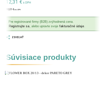
12,31
€
s DPH
10,01
€
bez DPH
Pre registrované firmy (B2B) zvýhodnená cena.
Registrujte sa
, alebo upravte svoje
fakturačné údaje
.
ZDIEĽAŤ
Súvisiace produkty