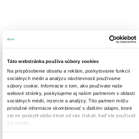
DOPLNKOVÝ SORTIMENT
Táto webstránka používa súbory cookies
FLOWER BOX 20/13 - DEKOR PARETO GREY
9,91
€
Na prispôsobenie obsahu a reklám, poskytovanie funkcií
sociálnych médií a analýzu návštevnosti používame
súbory cookie. Informácie o tom, ako používate naše
webové stránky, poskytujeme aj našim partnerom v oblasti
sociálnych médií, inzercie a analýzy. Títo partneri môžu
príslušné informácie skombinovať s ďalšími údajmi, ktoré
ste im poskytli alebo ktoré od vás získali, keď ste používali
ich služby.