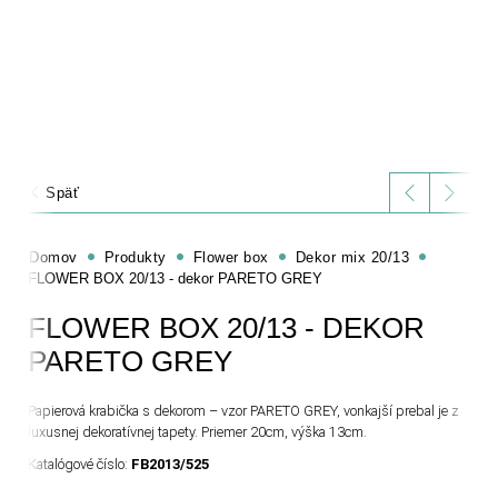
Späť
Domov
Produkty
Flower box
Dekor mix 20/13
FLOWER BOX 20/13 - dekor PARETO GREY
FLOWER BOX 20/13 - DEKOR
PARETO GREY
Papierová krabička s dekorom – vzor PARETO GREY, vonkajší prebal je z
luxusnej dekoratívnej tapety. Priemer 20cm, výška 13cm.
Katalógové číslo:
FB2013/525