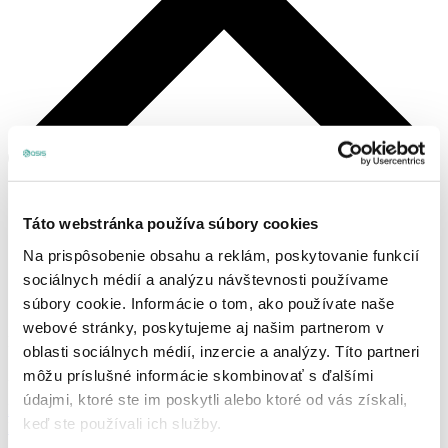
Táto webstránka používa súbory cookies
Na prispôsobenie obsahu a reklám, poskytovanie funkcií
sociálnych médií a analýzu návštevnosti používame
súbory cookie. Informácie o tom, ako používate naše
webové stránky, poskytujeme aj našim partnerom v
Košík
oblasti sociálnych médií, inzercie a analýzy. Títo partneri
môžu príslušné informácie skombinovať s ďalšími
Žiadne produkty v košíku.
údajmi, ktoré ste im poskytli alebo ktoré od vás získali,
Prihlásenie, alebo registrácia
keď ste používali ich služby.
Produkty