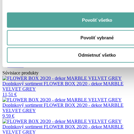
Papierová krabička s dekorom – vzor MARBLE VELVET GREY,
vonkajší prebal je z luxusnej dekoratívnej látky. Priemer 20cm,
výška 20cm.
Povoliť všetko
Katalógové číslo:
FB2020/530
Povoliť vybrané
12,31
€
s DPH
10,01
€
bez DPH
Pre registrované firmy (B2B) zvýhodnená cena.
Registrujte sa
, alebo upravte svoje
fakturačné údaje
.
Odmietnuť všetko
Zdieľať
Súvisiace produkty
Doplnkový sortiment
FLOWER BOX 20/20 - dekor MARBLE
VELVET GREY
11,51
€
Doplnkový sortiment
FLOWER BOX 20/20 - dekor MARBLE
VELVET GREY
9,59
€
Doplnkový sortiment
FLOWER BOX 20/20 - dekor MARBLE
VELVET GREY