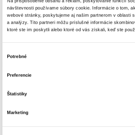
Na prispôsobenie obsahu a reklám, poskytovanie funkcií soc
návštevnosti používame súbory cookie. Informácie o tom, a
webové stránky, poskytujeme aj našim partnerom v oblasti so
a analýzy. Títo partneri môžu príslušné informácie skombino
ktoré ste im poskytli alebo ktoré od vás získali, keď ste použí
Výber
Potrebné
súhlasu
FLOWER BOX 20/20 - dekor MARGARÉTKA
Preferencie
Domov
Produkty
Flower box
Štatistiky
Dekor mix 20/20
FLOWER BOX 20/20 - dekor MARBLE VELVET
GREY
Marketing
FLOWER BOX 20/20 - dekor MARBLE
VELVET GREY