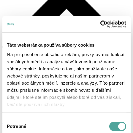
Táto webstránka používa súbory cookies
Na prispôsobenie obsahu a reklám, poskytovanie funkcií
sociálnych médií a analýzu návštevnosti používame
súbory cookie. Informácie o tom, ako používate naše
webové stránky, poskytujeme aj našim partnerom v
oblasti sociálnych médií, inzercie a analýzy. Títo partneri
môžu príslušné informácie skombinovať s ďalšími
údajmi, ktoré ste im poskytli alebo ktoré od vás získali,
Košík
keď ste používali ich služby.
Žiadne produkty v košíku.
Výber
Prihlásenie, alebo registrácia
Potrebné
Produkty
súhlasu