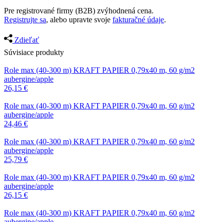
Pre registrované firmy (B2B) zvýhodnená cena.
Registrujte sa
, alebo upravte svoje
fakturačné údaje
.
Zdieľať
Súvisiace produkty
Role max (40-300 m)
KRAFT PAPIER 0,79x40 m, 60 g/m2
aubergine/apple
26,15
€
Role max (40-300 m)
KRAFT PAPIER 0,79x40 m, 60 g/m2
aubergine/apple
24,46
€
Role max (40-300 m)
KRAFT PAPIER 0,79x40 m, 60 g/m2
aubergine/apple
25,79
€
Role max (40-300 m)
KRAFT PAPIER 0,79x40 m, 60 g/m2
aubergine/apple
26,15
€
Role max (40-300 m)
KRAFT PAPIER 0,79x40 m, 60 g/m2
aubergine/apple