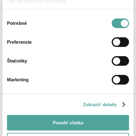
keď ste používali ich služby.
Výber
Späť
Potrebné
súhlasu
Preferencie
Štatistiky
Marketing
Zobraziť detaily
Povoliť všetko