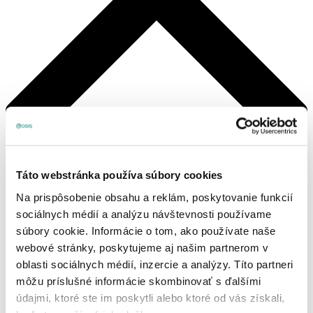
Táto webstránka používa súbory cookies
Na prispôsobenie obsahu a reklám, poskytovanie funkcií
sociálnych médií a analýzu návštevnosti používame
súbory cookie. Informácie o tom, ako používate naše
Košík
webové stránky, poskytujeme aj našim partnerom v
Žiadne produkty v košíku.
oblasti sociálnych médií, inzercie a analýzy. Títo partneri
môžu príslušné informácie skombinovať s ďalšími
Prihlásenie, alebo registrácia
údajmi, ktoré ste im poskytli alebo ktoré od vás získali,
Produkty