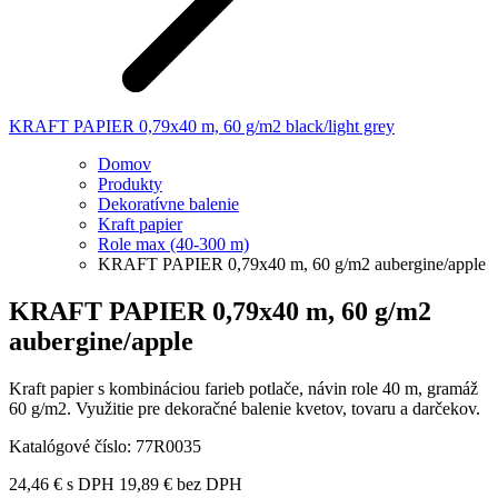
KRAFT PAPIER 0,79x40 m, 60 g/m2 black/light grey
Domov
Produkty
Dekoratívne balenie
Kraft papier
Role max (40-300 m)
KRAFT PAPIER 0,79x40 m, 60 g/m2 aubergine/apple
KRAFT PAPIER 0,79x40 m, 60 g/m2
aubergine/apple
Kraft papier s kombináciou farieb potlače, návin role 40 m, gramáž
60 g/m2. Využitie pre dekoračné balenie kvetov, tovaru a darčekov.
Katalógové číslo:
77R0035
24,46
€
s DPH
19,89
€
bez DPH