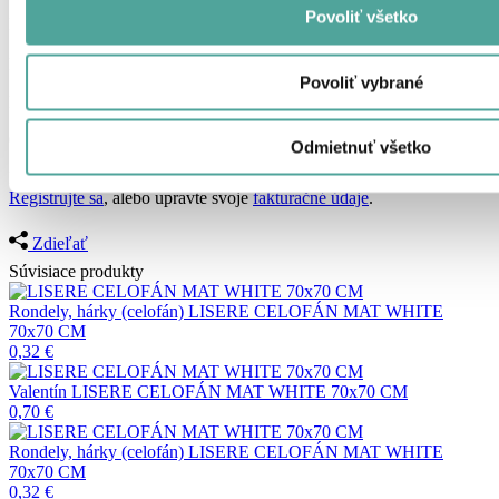
Povoliť všetko
Farebný matný celofán s okrajom. Farba fuchsia. Rozmery hárku
70/70 cm, hrúbka 35 mikrónov. Využitie pre dekoračné balenie
kvetov a darčekové balenie tovaru. Balenie 5 ks.
Povoliť vybrané
Katalógové číslo:
15X0079
Minimálny odber:
5 ks
0,42
€
s DPH
0,34
€
bez DPH
Odmietnuť všetko
Pre registrované firmy (B2B) zvýhodnená cena.
Registrujte sa
, alebo upravte svoje
fakturačné údaje
.
Zdieľať
Súvisiace produkty
Rondely, hárky (celofán)
LISERE CELOFÁN MAT WHITE
70x70 CM
0,32
€
Valentín
LISERE CELOFÁN MAT WHITE 70x70 CM
0,70
€
Rondely, hárky (celofán)
LISERE CELOFÁN MAT WHITE
70x70 CM
0,32
€