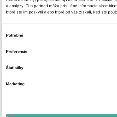
a analýzy. Títo partneri môžu príslušné informácie skombino
ktoré ste im poskytli alebo ktoré od vás získali, keď ste použí
Výber
Potrebné
súhlasu
Preferencie
LISERE GOLD CELOFÁN MAT BEIGE 70x70 CM
Štatistiky
Domov
Produkty
Dekoratívne balenie
Marketing
Celofán
Rondely, hárky (celofán)
LISERE CELOFÁN MAT WHITE 70x70 CM
LISERE CELOFÁN MAT WHITE 70x70
CM