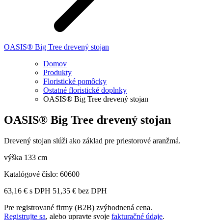
OASIS® Big Tree drevený stojan
Domov
Produkty
Floristické pomôcky
Ostatné floristické doplnky
OASIS® Big Tree drevený stojan
OASIS® Big Tree drevený stojan
Drevený stojan slúži ako základ pre priestorové aranžmá.
výška 133 cm
Katalógové číslo:
60600
63,16
€
s DPH
51,35
€
bez DPH
Pre registrované firmy (B2B) zvýhodnená cena.
Registrujte sa
, alebo upravte svoje
fakturačné údaje
.