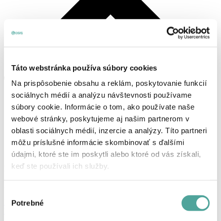
Táto webstránka používa súbory cookies
Na prispôsobenie obsahu a reklám, poskytovanie funkcií
sociálnych médií a analýzu návštevnosti používame
súbory cookie. Informácie o tom, ako používate naše
webové stránky, poskytujeme aj našim partnerom v
oblasti sociálnych médií, inzercie a analýzy. Títo partneri
môžu príslušné informácie skombinovať s ďalšími
údajmi, ktoré ste im poskytli alebo ktoré od vás získali,
keď ste používali ich služby.
Košík
Žiadne produkty v košíku.
Výber
Prihlásenie, alebo registrácia
Potrebné
súhlasu
Produkty