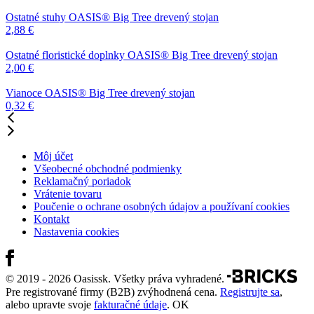
Ostatné stuhy
OASIS® Big Tree drevený stojan
2,88
€
Ostatné floristické doplnky
OASIS® Big Tree drevený stojan
2,00
€
Vianoce
OASIS® Big Tree drevený stojan
0,32
€
Môj účet
Všeobecné obchodné podmienky
Reklamačný poriadok
Vrátenie tovaru
Poučenie o ochrane osobných údajov a používaní cookies
Kontakt
Nastavenia cookies
© 2019 - 2026 Oasissk. Všetky práva vyhradené.
Pre registrované firmy (B2B) zvýhodnená cena.
Registrujte sa
,
alebo upravte svoje
fakturačné údaje
.
OK