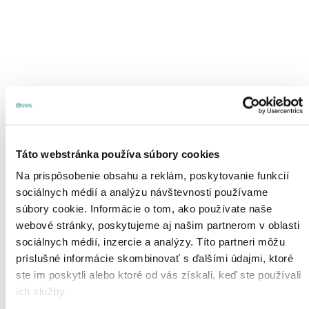
Táto webstránka používa súbory cookies
HOBBY BALENIE
OASIS® ŠPENDLÍKY 65 MM FIALOVÉ, 144 KUSOV
Na prispôsobenie obsahu a reklám, poskytovanie funkcií
1,34
€
sociálnych médií a analýzu návštevnosti používame
súbory cookie. Informácie o tom, ako používate naše
webové stránky, poskytujeme aj našim partnerom v oblasti
sociálnych médií, inzercie a analýzy. Títo partneri môžu
príslušné informácie skombinovať s ďalšími údajmi, ktoré
ste im poskytli alebo ktoré od vás získali, keď ste používali
ich služby.