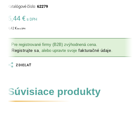
Katalógové číslo:
62279
5,44
€
s DPH
4,42
€
bez DPH
Pre registrované firmy (B2B) zvýhodnená cena.
Registrujte sa
, alebo upravte svoje
fakturačné údaje
.
ZDIEĽAŤ
Súvisiace produkty