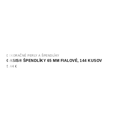
DEKORAČNÉ PERLY A ŠPENDLÍKY
OASIS® ŠPENDLÍKY 65 MM FIALOVÉ, 144 KUSOV
5,44
€