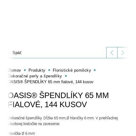
Späť
Domov
Produkty
Floristické pomôcky
Dekoračné perly a špendlíky
OASIS® ŠPENDLÍKY 65 mm fialové, 144 kusov
OASIS® ŠPENDLÍKY 65 MM
FIALOVÉ, 144 KUSOV
Dekoračné špendlíky. Dĺžka 65 mm,Ø hlavičky 6 mm. V priehľadnej
plastovej krabičke na zavesenie.
hlavička Ø 6 mm