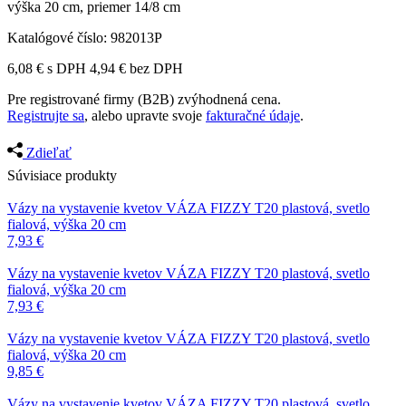
výška 20 cm, priemer 14/8 cm
Katalógové číslo:
982013P
6,08
€
s DPH
4,94
€
bez DPH
Pre registrované firmy (B2B) zvýhodnená cena.
Registrujte sa
, alebo upravte svoje
fakturačné údaje
.
Zdieľať
Súvisiace produkty
Vázy na vystavenie kvetov
VÁZA FIZZY T20 plastová, svetlo
fialová, výška 20 cm
7,93
€
Vázy na vystavenie kvetov
VÁZA FIZZY T20 plastová, svetlo
fialová, výška 20 cm
7,93
€
Vázy na vystavenie kvetov
VÁZA FIZZY T20 plastová, svetlo
fialová, výška 20 cm
9,85
€
Vázy na vystavenie kvetov
VÁZA FIZZY T20 plastová, svetlo