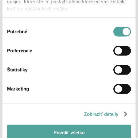
údajmi, ktoré ste im poskytli alebo ktoré od vás získali,
keď ste používali ich služby.
Späť
Výber
Potrebné
súhlasu
Preferencie
Štatistiky
Marketing
Zobraziť detaily
Povoliť všetko