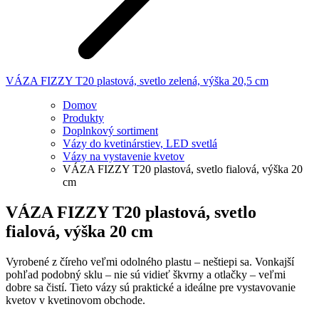
VÁZA FIZZY T20 plastová, svetlo zelená, výška 20,5 cm
Domov
Produkty
Doplnkový sortiment
Vázy do kvetinárstiev, LED svetlá
Vázy na vystavenie kvetov
VÁZA FIZZY T20 plastová, svetlo fialová, výška 20
cm
VÁZA FIZZY T20 plastová, svetlo
fialová, výška 20 cm
Vyrobené z číreho veľmi odolného plastu – neštiepi sa. Vonkajší
pohľad podobný sklu – nie sú vidieť škvrny a otlačky – veľmi
dobre sa čistí. Tieto vázy sú praktické a ideálne pre vystavovanie
kvetov v kvetinovom obchode.