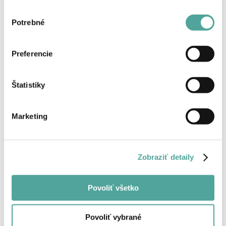
Výber
Potrebné
súhlasu
Späť
Preferencie
Štatistiky
Marketing
Zobraziť detaily
Povoliť všetko
Povoliť vybrané