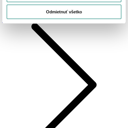
Odmietnuť všetko
OASIS® ŠPENDLÍKY 40 mm zlaté, 144 kusov