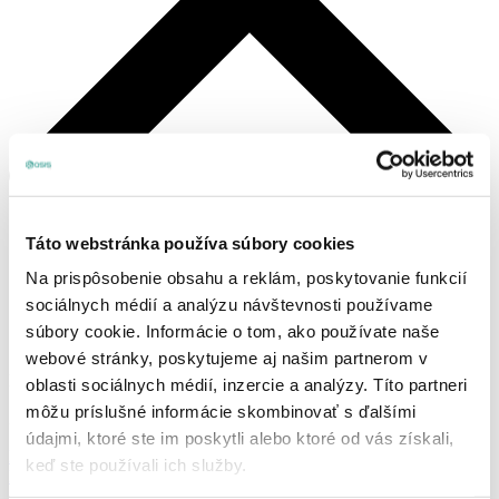
Táto webstránka používa súbory cookies
Na prispôsobenie obsahu a reklám, poskytovanie funkcií
sociálnych médií a analýzu návštevnosti používame
súbory cookie. Informácie o tom, ako používate naše
webové stránky, poskytujeme aj našim partnerom v
Košík
oblasti sociálnych médií, inzercie a analýzy. Títo partneri
môžu príslušné informácie skombinovať s ďalšími
Žiadne produkty v košíku.
údajmi, ktoré ste im poskytli alebo ktoré od vás získali,
Prihlásenie, alebo registrácia
keď ste používali ich služby.
Produkty