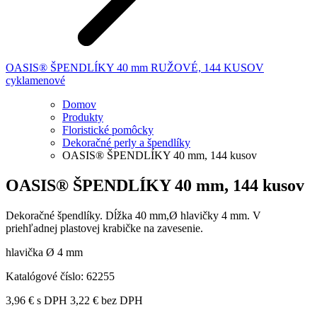
OASIS® ŠPENDLÍKY 40 mm RUŽOVÉ, 144 KUSOV
cyklamenové
Domov
Produkty
Floristické pomôcky
Dekoračné perly a špendlíky
OASIS® ŠPENDLÍKY 40 mm, 144 kusov
OASIS® ŠPENDLÍKY 40 mm, 144 kusov
Dekoračné špendlíky. Dĺžka 40 mm,Ø hlavičky 4 mm. V
priehľadnej plastovej krabičke na zavesenie.
hlavička Ø 4 mm
Katalógové číslo:
62255
3,96
€
s DPH
3,22
€
bez DPH