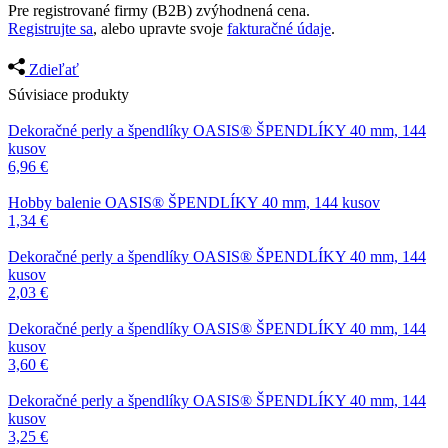
Pre registrované firmy (B2B) zvýhodnená cena.
Registrujte sa
, alebo upravte svoje
fakturačné údaje
.
Zdieľať
Súvisiace produkty
Dekoračné perly a špendlíky
OASIS® ŠPENDLÍKY 40 mm, 144
kusov
6,96
€
Hobby balenie
OASIS® ŠPENDLÍKY 40 mm, 144 kusov
1,34
€
Dekoračné perly a špendlíky
OASIS® ŠPENDLÍKY 40 mm, 144
kusov
2,03
€
Dekoračné perly a špendlíky
OASIS® ŠPENDLÍKY 40 mm, 144
kusov
3,60
€
Dekoračné perly a špendlíky
OASIS® ŠPENDLÍKY 40 mm, 144
kusov
3,25
€